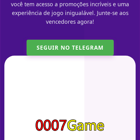
você tem acesso a promoções incríveis e uma
experiência de jogo inigualável. Junte-se aos
vencedores agora!
SEGUIR NO TELEGRAM