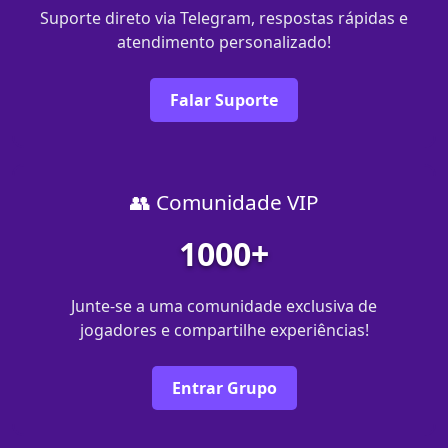
Suporte direto via Telegram, respostas rápidas e
atendimento personalizado!
Falar Suporte
👥 Comunidade VIP
1000+
Junte-se a uma comunidade exclusiva de
jogadores e compartilhe experiências!
Entrar Grupo