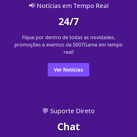
📢 Notícias em Tempo Real
24/7
Fique por dentro de todas as novidades,
promoções e eventos da 0007Game em tempo
real!
Ver Notícias
💬 Suporte Direto
Chat