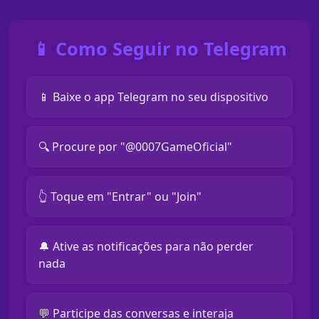
📱 Como Seguir no Telegram
📱 Baixe o app Telegram no seu dispositivo
🔍 Procure por "@0007GameOficial"
👆 Toque em "Entrar" ou "Join"
🔔 Ative as notificações para não perder
nada
💬 Participe das conversas e interaja