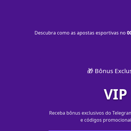
Descubra como as apostas esportivas no
0
🎁 Bônus Exclu
VIP
Receba bônus exclusivos do Telegra
e códigos promocionai