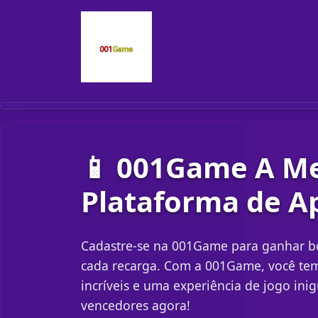
📱 001Game A M
Plataforma de A
Cadastre-se na 001Game para ganhar b
cada recarga. Com a 001Game, você te
incríveis e uma experiência de jogo inig
vencedores agora!