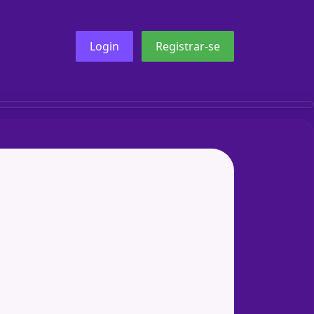
Login
Registrar-se