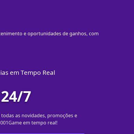
enimento e oportunidades de ganhos, com
cias em Tempo Real
24/7
e todas as novidades, promoções e
 001Game em tempo real!