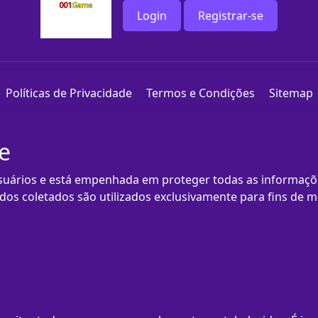
Login
Registrar-se
Políticas de Privacidade
Termos e Condições
Sitemap
de
usuários e está empenhada em proteger todas as informaçõ
os coletados são utilizados exclusivamente para fins de m