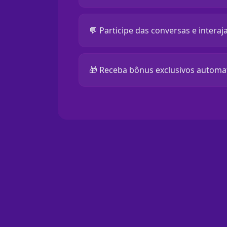
💬 Participe das conversas e interaj
🎁 Receba bônus exclusivos autom