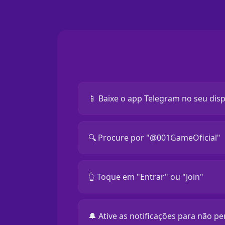
📱 Baixe o app Telegram no seu disp
🔍 Procure por "@001GameOficial"
👆 Toque em "Entrar" ou "Join"
🔔 Ative as notificações para não p