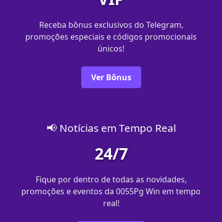
Receba bônus exclusivos do Telegram,
promoções especiais e códigos promocionais
únicos!
Ver Bônus
📢 Notícias em Tempo Real
24/7
Fique por dentro de todas as novidades,
promoções e eventos da 0055Pg Win em tempo
real!