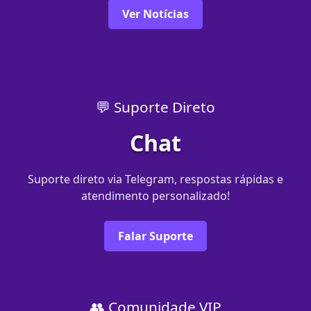
Ver Notícias
💬 Suporte Direto
Chat
Suporte direto via Telegram, respostas rápidas e
atendimento personalizado!
Falar Suporte
👥 Comunidade VIP