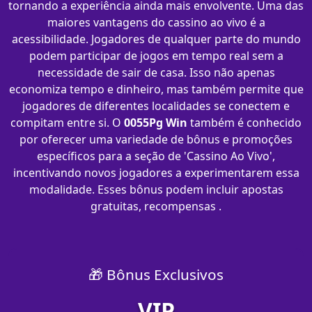
tornando a experiência ainda mais envolvente. Uma das
maiores vantagens do cassino ao vivo é a
acessibilidade. Jogadores de qualquer parte do mundo
podem participar de jogos em tempo real sem a
necessidade de sair de casa. Isso não apenas
economiza tempo e dinheiro, mas também permite que
jogadores de diferentes localidades se conectem e
compitam entre si. O
0055Pg Win
também é conhecido
por oferecer uma variedade de bônus e promoções
específicos para a seção de 'Cassino Ao Vivo',
incentivando novos jogadores a experimentarem essa
modalidade. Esses bônus podem incluir apostas
gratuitas, recompensas .
🎁 Bônus Exclusivos
VIP