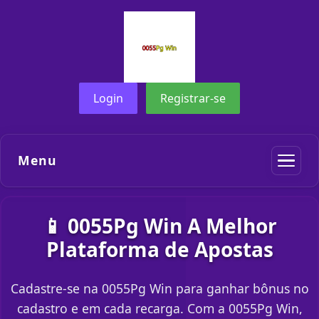
Login
Registrar-se
Menu
📱 0055Pg Win A Melhor
Plataforma de Apostas
Cadastre-se na 0055Pg Win para ganhar bônus no
cadastro e em cada recarga. Com a 0055Pg Win,