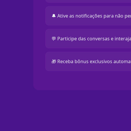
🔔 Ative as notificações para não p
💬 Participe das conversas e interaj
🎁 Receba bônus exclusivos autom