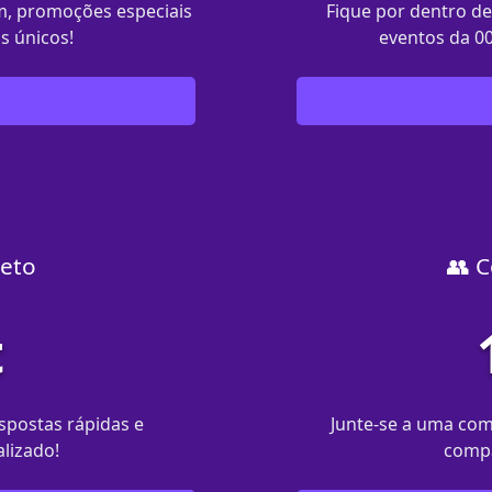
m, promoções especiais
Fique por dentro d
s únicos!
eventos da 0
reto
👥 
t
espostas rápidas e
Junte-se a uma com
lizado!
compa