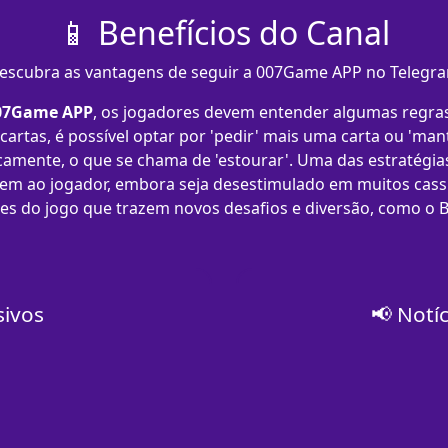
📱 Benefícios do Canal
escubra as vantagens de seguir a 007Game APP no Telegr
07Game APP
, os jogadores devem entender algumas regras
 cartas, é possível optar por 'pedir' mais uma carta ou 'man
camente, o que se chama de 'estourar'. Uma das estratégi
em ao jogador, embora seja desestimulado em muitos cassi
es do jogo que trazem novos desafios e diversão, como o B
sivos
📢 Notí