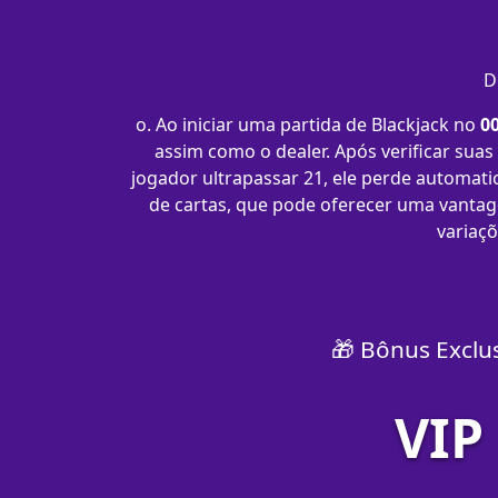
D
o. Ao iniciar uma partida de Blackjack no
0
assim como o dealer. Após verificar suas
jogador ultrapassar 21, ele perde automati
de cartas, que pode oferecer uma vantag
variaçõ
🎁 Bônus Exclu
VIP