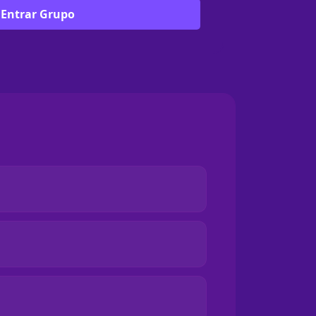
Entrar Grupo