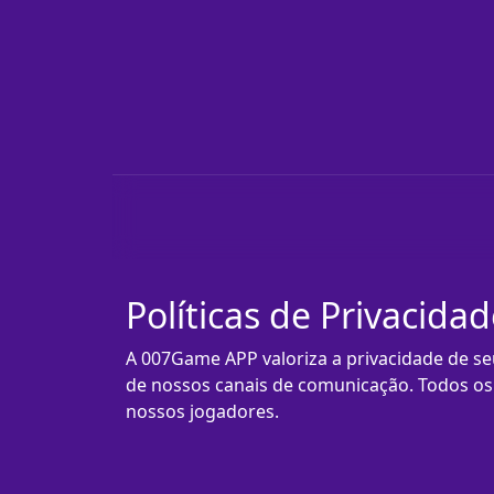
Políticas de Privacida
A 007Game APP valoriza a privacidade de s
de nossos canais de comunicação. Todos os 
nossos jogadores.