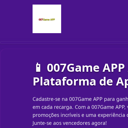
📱 007Game APP
Plataforma de A
Cadastre-se na 007Game APP para ganh
em cada recarga. Com a 007Game APP, 
promoções incríveis e uma experiência d
Junte-se aos vencedores agora!