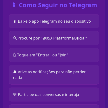
📱 Como Seguir no Telegram
📱 Baixe o app Telegram no seu dispositivo
🔍 Procure por "@05X PlataformaOficial"
👆 Toque em "Entrar" ou "Join"
🔔 Ative as notificações para não perder
nada
💬 Participe das conversas e interaja