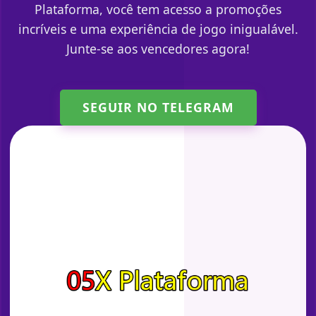
Plataforma, você tem acesso a promoções
incríveis e uma experiência de jogo inigualável.
Junte-se aos vencedores agora!
SEGUIR NO TELEGRAM