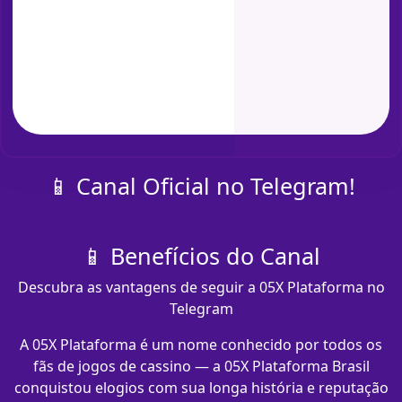
📱 Canal Oficial no Telegram!
📱 Benefícios do Canal
Descubra as vantagens de seguir a 05X Plataforma no
Telegram
A 05X Plataforma é um nome conhecido por todos os
fãs de jogos de cassino — a 05X Plataforma Brasil
conquistou elogios com sua longa história e reputação