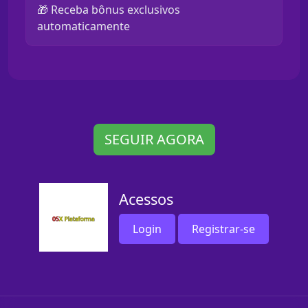
🎁 Receba bônus exclusivos
automaticamente
SEGUIR AGORA
Acessos
Login
Registrar-se