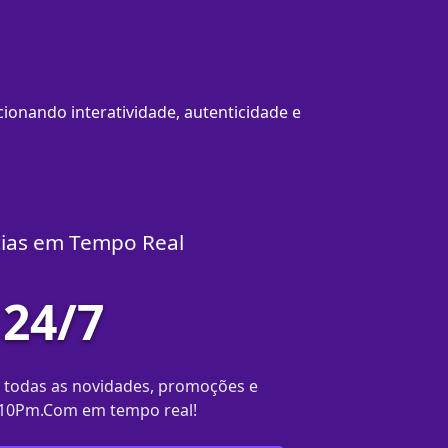
m
ionando interatividade, autenticidade e
cias em Tempo Real
24/7
e todas as novidades, promoções e
 10Pm.Com em tempo real!