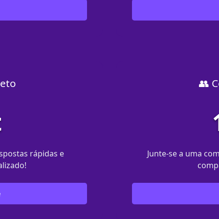
reto
👥 
t
espostas rápidas e
Junte-se a uma com
lizado!
compa
e