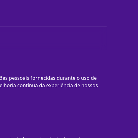
ões pessoais fornecidas durante o uso de
elhoria contínua da experiência de nossos