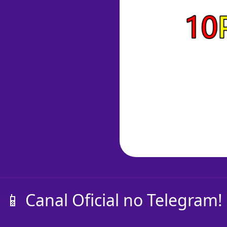
📱 Canal Oficial no Telegram!