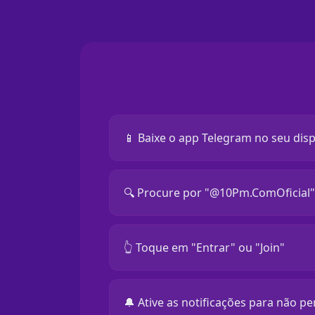
📱 Baixe o app Telegram no seu disp
🔍 Procure por "@10Pm.ComOficial"
👆 Toque em "Entrar" ou "Join"
🔔 Ative as notificações para não p