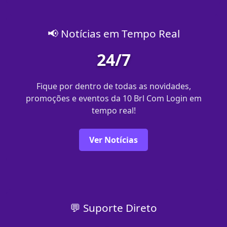
📢 Notícias em Tempo Real
24/7
Fique por dentro de todas as novidades,
promoções e eventos da 10 Brl Com Login em
tempo real!
Ver Notícias
💬 Suporte Direto