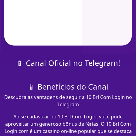
📱 Canal Oficial no Telegram!
📱 Benefícios do Canal
Descubra as vantagens de seguir a 10 Brl Com Login no
Telegram
Ao se cadastrar no 10 Brl Com Login, você pode
aproveitar um generoso bônus de férias! O 10 Brl Com
Login com​ é um cassino on-line popular que se destaca