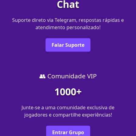
Chat
Suporte direto via Telegram, respostas rápidas e
atendimento personalizado!
Falar Suporte
👥 Comunidade VIP
1000+
Junte-se a uma comunidade exclusiva de
jogadores e compartilhe experiências!
Entrar Grupo