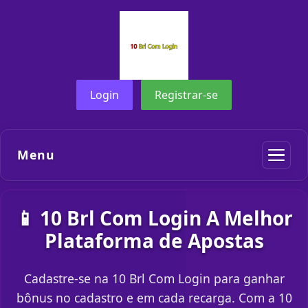
Login
Registrar-se
Menu
📱 10 Brl Com Login A Melhor
Plataforma de Apostas
Cadastre-se na 10 Brl Com Login para ganhar
bônus no cadastro e em cada recarga. Com a 10