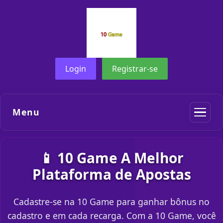
Login
Registrar-se
Menu
📱 10 Game A Melhor
Plataforma de Apostas
Cadastre-se na 10 Game para ganhar bônus no
cadastro e em cada recarga. Com a 10 Game, você