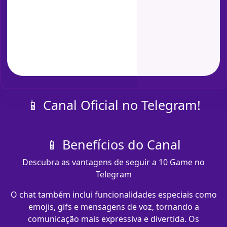
📱 Canal Oficial no Telegram!
📱 Benefícios do Canal
Descubra as vantagens de seguir a 10 Game no
Telegram
O chat também inclui funcionalidades especiais como
emojis, gifs e mensagens de voz, tornando a
comunicação mais expressiva e divertida. Os