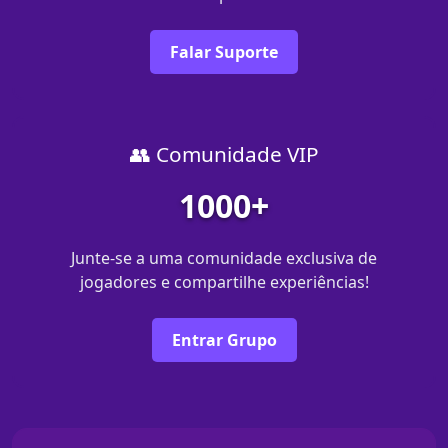
Falar Suporte
👥 Comunidade VIP
1000+
Junte-se a uma comunidade exclusiva de
jogadores e compartilhe experiências!
Entrar Grupo