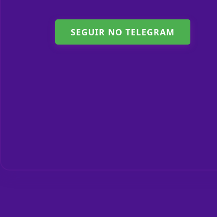
SEGUIR NO TELEGRAM