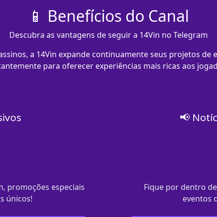
📱 Benefícios do Canal
Descubra as vantagens de seguir a 14Vin no Telegram
sinos, a 14Vin expande continuamente seus projetos de e
antemente para oferecer experiências mais ricas aos joga
sivos
📢 Notí
m, promoções especiais
Fique por dentro d
s únicos!
eventos 