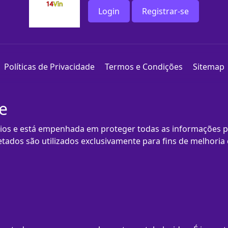
Login
Registrar-se
Políticas de Privacidade
Termos e Condições
Sitemap
de
ários e está empenhada em proteger todas as informações 
tados são utilizados exclusivamente para fins de melhoria