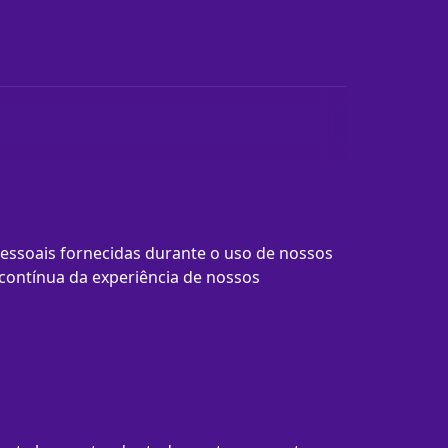
pessoais fornecidas durante o uso de nossos
 contínua da experiência de nossos