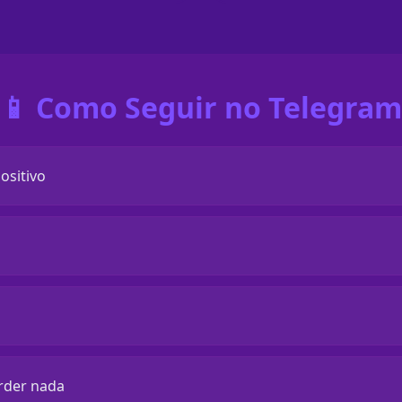
📱 Como Seguir no Telegram
ositivo
erder nada