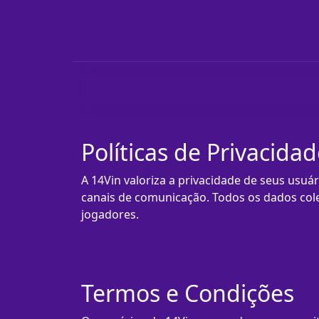
Políticas de Privacida
A 14Vin valoriza a privacidade de seus usu
canais de comunicação. Todos os dados cole
jogadores.
Termos e Condições