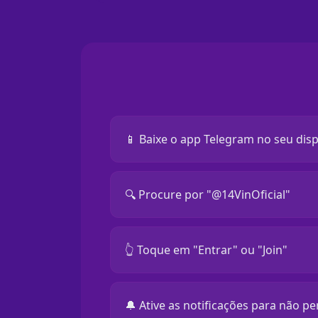
📱 Baixe o app Telegram no seu disp
🔍 Procure por "@14VinOficial"
👆 Toque em "Entrar" ou "Join"
🔔 Ative as notificações para não p