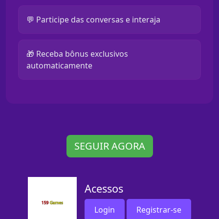
💬 Participe das conversas e interaja
🎁 Receba bônus exclusivos
automaticamente
SEGUIR AGORA
Acessos
Login
Registrar-se