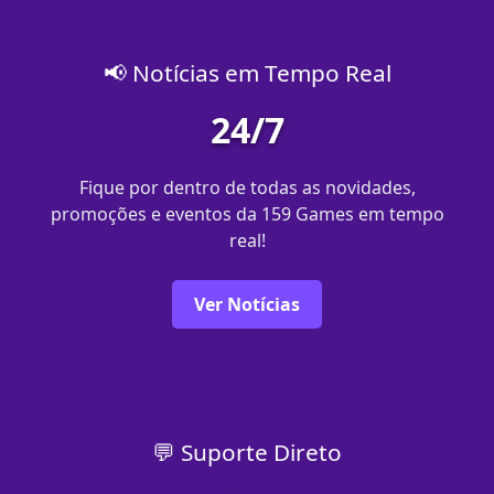
📢 Notícias em Tempo Real
24/7
Fique por dentro de todas as novidades,
promoções e eventos da 159 Games em tempo
real!
Ver Notícias
💬 Suporte Direto