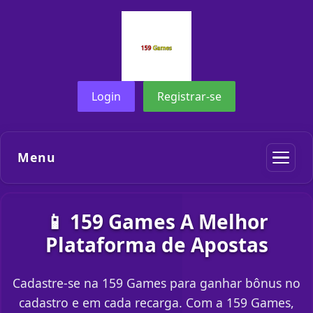
Login
Registrar-se
Menu
📱 159 Games A Melhor
Plataforma de Apostas
Cadastre-se na 159 Games para ganhar bônus no
cadastro e em cada recarga. Com a 159 Games,