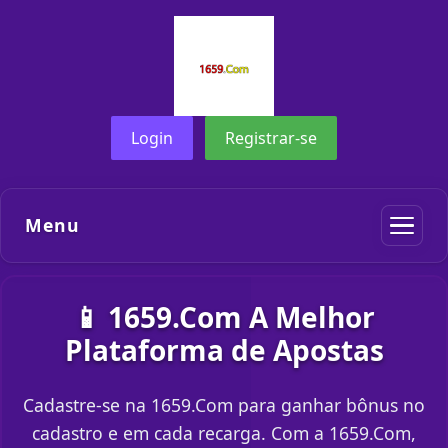
Login
Registrar-se
Menu
📱 1659.Com A Melhor
Plataforma de Apostas
Cadastre-se na 1659.Com para ganhar bônus no
cadastro e em cada recarga. Com a 1659.Com,