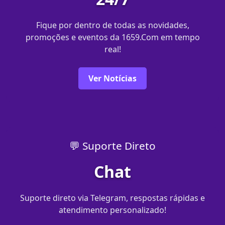
Fique por dentro de todas as novidades,
promoções e eventos da 1659.Com em tempo
real!
Ver Notícias
💬 Suporte Direto
Chat
Suporte direto via Telegram, respostas rápidas e
atendimento personalizado!