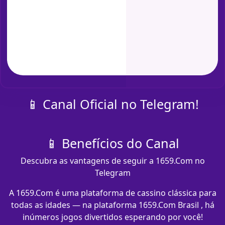
📱 Canal Oficial no Telegram!
📱 Benefícios do Canal
Descubra as vantagens de seguir a 1659.Com no
Telegram
A 1659.Com é uma plataforma de cassino clássica para
todas as idades — na plataforma 1659.Com Brasil , há
inúmeros jogos divertidos esperando por você!