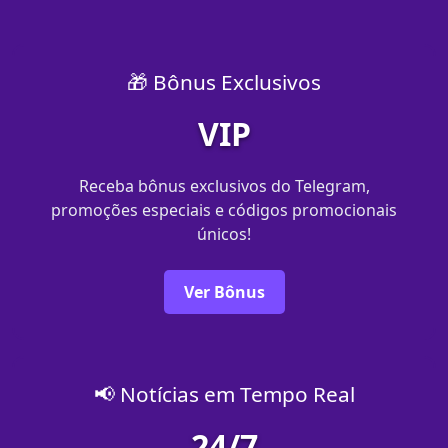
🎁 Bônus Exclusivos
VIP
Receba bônus exclusivos do Telegram,
promoções especiais e códigos promocionais
únicos!
Ver Bônus
📢 Notícias em Tempo Real
24/7