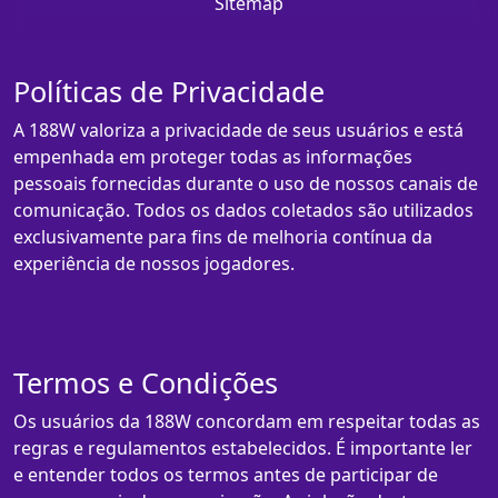
Sitemap
Políticas de Privacidade
A 188W valoriza a privacidade de seus usuários e está
empenhada em proteger todas as informações
pessoais fornecidas durante o uso de nossos canais de
comunicação. Todos os dados coletados são utilizados
exclusivamente para fins de melhoria contínua da
experiência de nossos jogadores.
Termos e Condições
Os usuários da 188W concordam em respeitar todas as
regras e regulamentos estabelecidos. É importante ler
e entender todos os termos antes de participar de