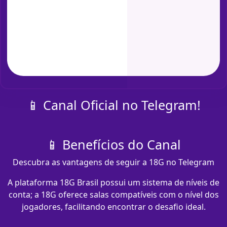
📱 Canal Oficial no Telegram!
📱 Benefícios do Canal
Descubra as vantagens de seguir a 18G no Telegram
A plataforma 18G Brasil possui um sistema de níveis de
conta; a 18G oferece salas compatíveis com o nível dos
jogadores, facilitando encontrar o desafio ideal.