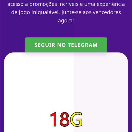
acesso a promoções incríveis e uma experiência
de jogo inigualável. Junte-se aos vencedores
agora!
SEGUIR NO TELEGRAM