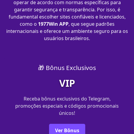
operar de acordo com normas específicas para
garantir segurança e transparência. Por isso, é
fundamental escolher sites confiáveis e licenciados,
como o
1977Win APP
, que segue padrões
internacionais e oferece um ambiente seguro para os
usuários brasileiros.
🎁 Bônus Exclusivos
VIP
Receba bônus exclusivos do Telegram,
promoções especiais e códigos promocionais
únicos!
Ver Bônus