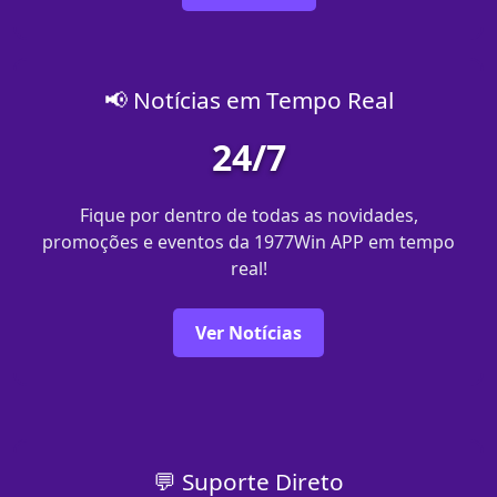
📢 Notícias em Tempo Real
24/7
Fique por dentro de todas as novidades,
promoções e eventos da 1977Win APP em tempo
real!
Ver Notícias
💬 Suporte Direto