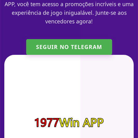
APP, você tem acesso a promoções incríveis e uma
experiência de jogo inigualável. Junte-se aos
vencedores agora!
SEGUIR NO TELEGRAM