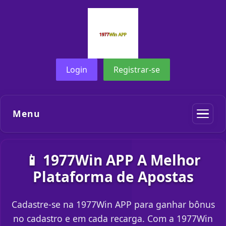
Login
Registrar-se
Menu
📱 1977Win APP A Melhor
Plataforma de Apostas
Cadastre-se na 1977Win APP para ganhar bônus
no cadastro e em cada recarga. Com a 1977Win