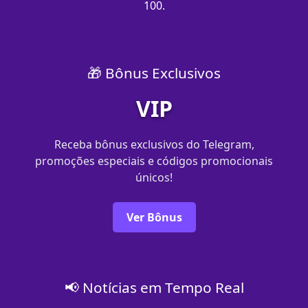
100.
🎁 Bônus Exclusivos
VIP
Receba bônus exclusivos do Telegram,
promoções especiais e códigos promocionais
únicos!
Ver Bônus
📢 Notícias em Tempo Real