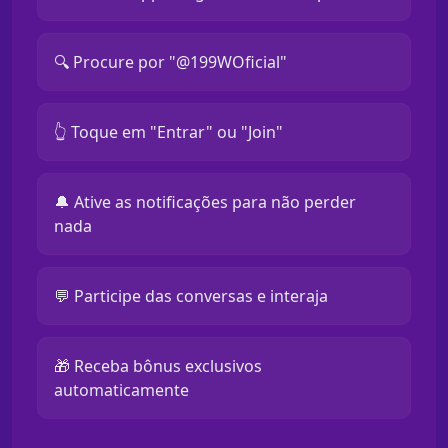
🔍 Procure por "@199WOficial"
👆 Toque em "Entrar" ou "Join"
🔔 Ative as notificações para não perder
nada
💬 Participe das conversas e interaja
🎁 Receba bônus exclusivos
automaticamente