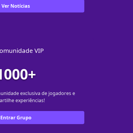
Ver Notícias
Comunidade VIP
1000+
unidade exclusiva de jogadores e
rtilhe experiências!
Entrar Grupo