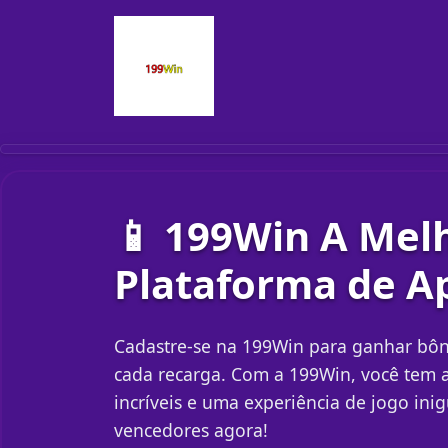
📱 199Win A Mel
Plataforma de A
Cadastre-se na 199Win para ganhar bôn
cada recarga. Com a 199Win, você tem 
incríveis e uma experiência de jogo inig
vencedores agora!