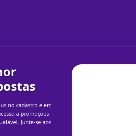
hor
postas
us no cadastro e em
acesso a promoções
ualável. Junte-se aos