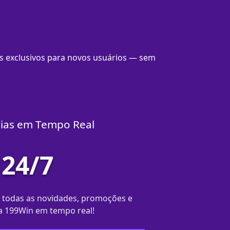
s exclusivos para novos usuários — sem
cias em Tempo Real
24/7
e todas as novidades, promoções e
a 199Win em tempo real!