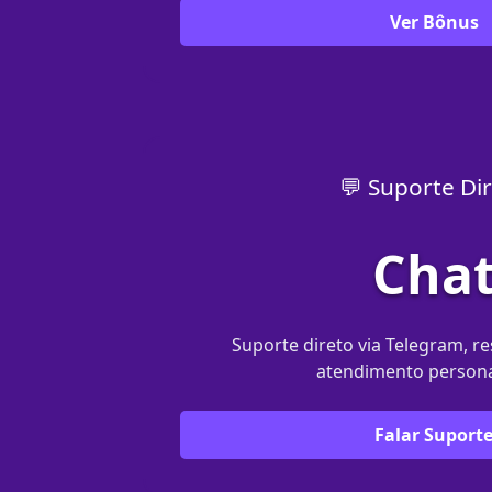
Ver Bônus
💬 Suporte Di
Cha
Suporte direto via Telegram, r
atendimento persona
Falar Suport