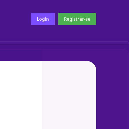
Login
Registrar-se