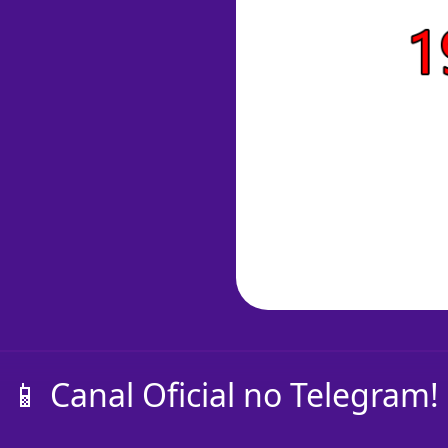
📱 Canal Oficial no Telegram!