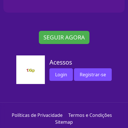
SEGUIR AGORA
Acessos
Login
Registrar-se
Políticas de Privacidade
Termos e Condições
Sitemap