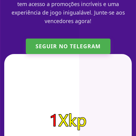
tem acesso a promoções incríveis e uma
experiência de jogo inigualável. Junte-se aos
vencedores agora!
SEGUIR NO TELEGRAM