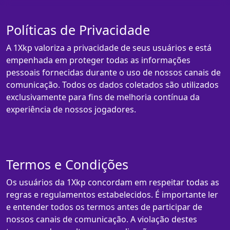
Políticas de Privacidade
A 1Xkp valoriza a privacidade de seus usuários e está
empenhada em proteger todas as informações
pessoais fornecidas durante o uso de nossos canais de
comunicação. Todos os dados coletados são utilizados
exclusivamente para fins de melhoria contínua da
experiência de nossos jogadores.
Termos e Condições
Os usuários da 1Xkp concordam em respeitar todas as
regras e regulamentos estabelecidos. É importante ler
e entender todos os termos antes de participar de
nossos canais de comunicação. A violação destes