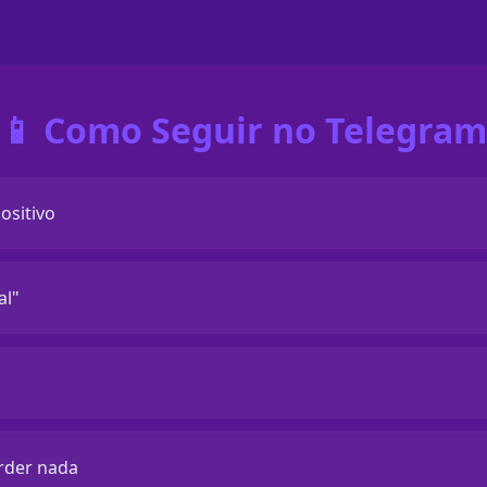
📱 Como Seguir no Telegram
ositivo
al"
erder nada