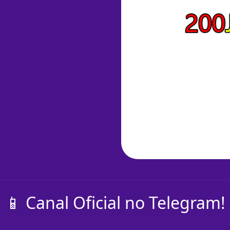
📱 Canal Oficial no Telegram!