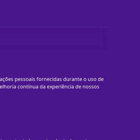
ações pessoais fornecidas durante o uso de
elhoria contínua da experiência de nossos