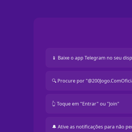
📱 Baixe o app Telegram no seu disp
🔍 Procure por "@200Jogo.ComOfici
👆 Toque em "Entrar" ou "Join"
🔔 Ative as notificações para não p