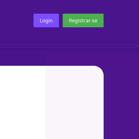
Login
Registrar-se