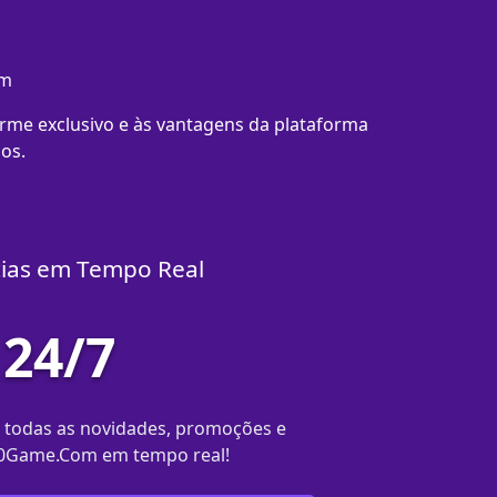
am
me exclusivo e às vantagens da plataforma
os.
cias em Tempo Real
24/7
e todas as novidades, promoções e
20Game.Com em tempo real!