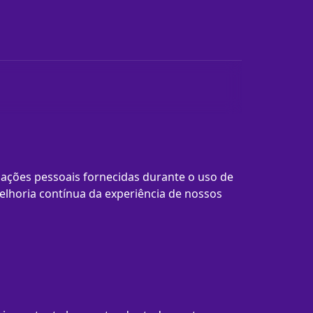
ações pessoais fornecidas durante o uso de
elhoria contínua da experiência de nossos