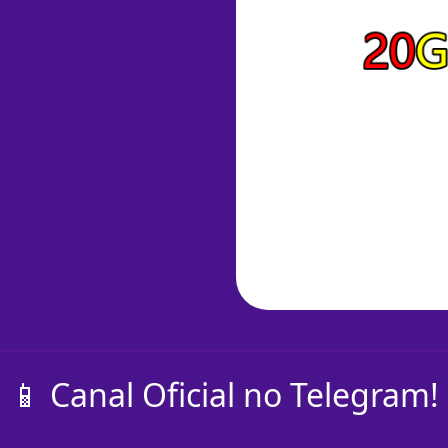
📱 Canal Oficial no Telegram!