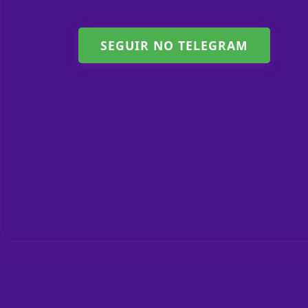
SEGUIR NO TELEGRAM