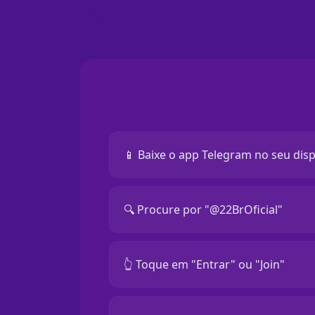
📱 Baixe o app Telegram no seu disp
🔍 Procure por "@22BrOficial"
👆 Toque em "Entrar" ou "Join"