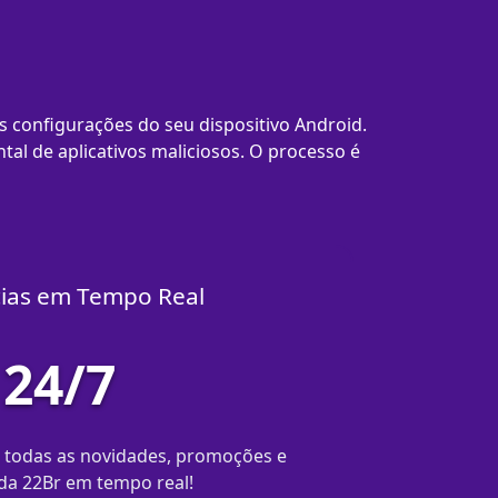
as configurações do seu dispositivo Android.
al de aplicativos maliciosos. O processo é
cias em Tempo Real
24/7
e todas as novidades, promoções e
da 22Br em tempo real!