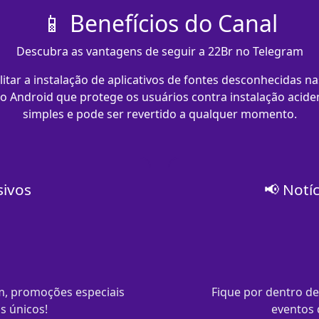
📱 Benefícios do Canal
Descubra as vantagens de seguir a 22Br no Telegram
ilitar a instalação de aplicativos de fontes desconhecidas n
Android que protege os usuários contra instalação acident
simples e pode ser revertido a qualquer momento.
sivos
📢 Notí
m, promoções especiais
Fique por dentro d
s únicos!
eventos 