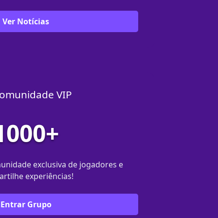
Ver Notícias
Comunidade VIP
1000+
unidade exclusiva de jogadores e
rtilhe experiências!
Entrar Grupo