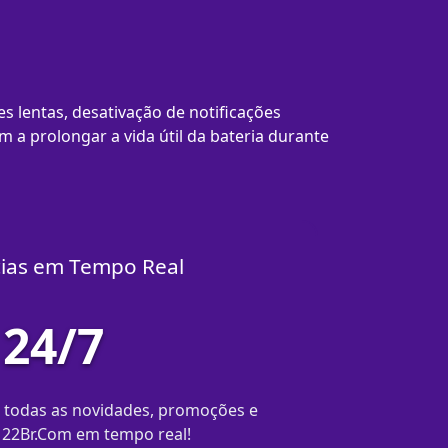
s lentas, desativação de notificações
a prolongar a vida útil da bateria durante
cias em Tempo Real
24/7
e todas as novidades, promoções e
 22Br.Com em tempo real!