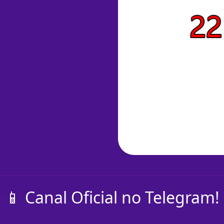
📱 Canal Oficial no Telegram!