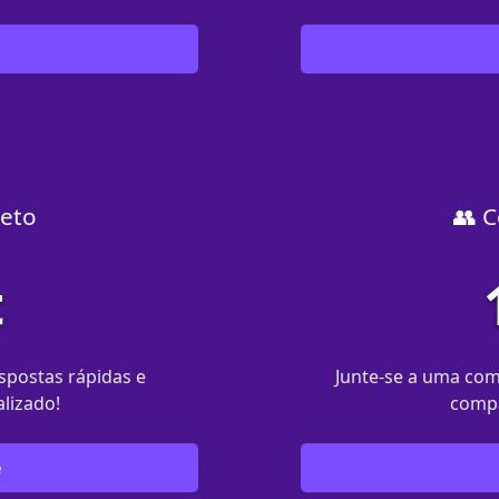
reto
👥 
t
espostas rápidas e
Junte-se a uma com
lizado!
compa
e