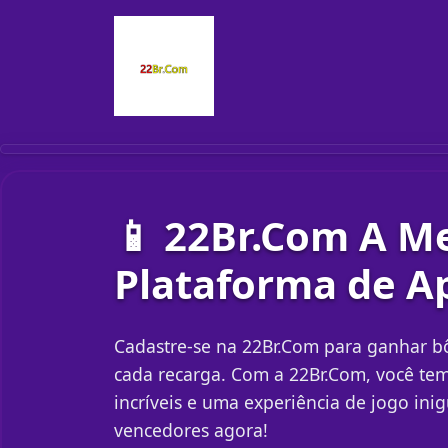
📱 22Br.Com A M
Plataforma de A
Cadastre-se na 22Br.Com para ganhar b
cada recarga. Com a 22Br.Com, você te
incríveis e uma experiência de jogo inig
vencedores agora!