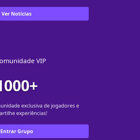
Ver Notícias
Comunidade VIP
1000+
unidade exclusiva de jogadores e
rtilhe experiências!
Entrar Grupo