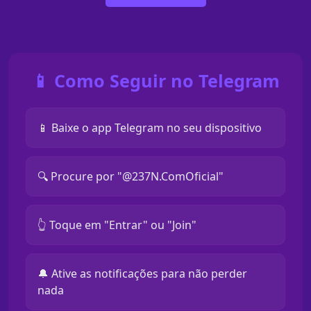
📱 Como Seguir no Telegram
📱 Baixe o app Telegram no seu dispositivo
🔍 Procure por "@237N.ComOficial"
👆 Toque em "Entrar" ou "Join"
🔔 Ative as notificações para não perder
nada