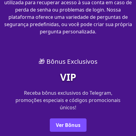
utilizada para recuperar acesso à sua conta em caso de
perda de senha ou problemas de login. Nossa
plataforma oferece uma variedade de perguntas de
segurança predefinidas, ou você pode criar sua própria
pergunta personalizada.
🎁 Bônus Exclusivos
VIP
Receba bônus exclusivos do Telegram,
promoções especiais e códigos promocionais
únicos!
Ver Bônus