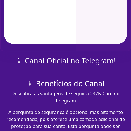
📱 Canal Oficial no Telegram!
📱 Benefícios do Canal
Descubra as vantagens de seguir a 237N.Com no
Telegram
A pergunta de segurança é opcional mas altamente
recomendada, pois oferece uma camada adicional de
proteção para sua conta. Esta pergunta pode ser