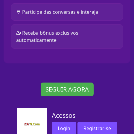
💬 Participe das conversas e interaja
🎁 Receba bônus exclusivos
automaticamente
SEGUIR AGORA
Acessos
Login
Registrar-se