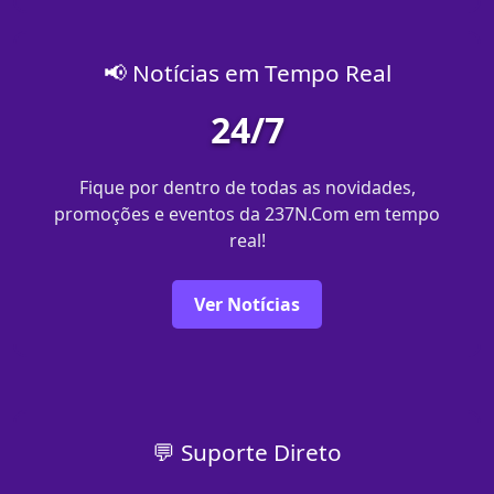
📢 Notícias em Tempo Real
24/7
Fique por dentro de todas as novidades,
promoções e eventos da 237N.Com em tempo
real!
Ver Notícias
💬 Suporte Direto