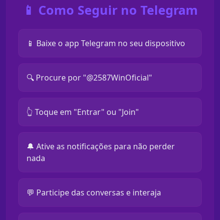
📱 Como Seguir no Telegram
📱 Baixe o app Telegram no seu dispositivo
🔍 Procure por "@2587WinOficial"
👆 Toque em "Entrar" ou "Join"
🔔 Ative as notificações para não perder
nada
💬 Participe das conversas e interaja