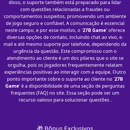
disso, o suporte também está preparado para lidar
com questões relacionadas a fraudes ou
comportamentos suspeitos, promovendo um ambiente
de jogo seguro e confiável. A comunicação é essencial
neste campo, e por esse motivo, o '
27B Game
' oferece
diversas opções de contato, incluindo chat ao vivo, e-
mail e até mesmo suporte por telefone, dependendo da
urgência da questão. Este compromisso com o
atendimento ao cliente é um dos pilares que o site se
orgulha, pois os jogadores frequentemente relatam
experiências positivas ao interagir com a equipe. Outro
ponto importante sobre o suporte ao cliente no '
27B
Game
' é a disponibilidade de uma seção de perguntas
frequentes (FAQ) no site. Essa seção pode ser um
recurso valioso para solucionar questões .
🎁 Bônus Exclusivos