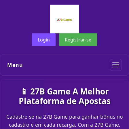
Login
Registrar-se
Menu
📱 27B Game A Melhor
Plataforma de Apostas
Cadastre-se na 27B Game para ganhar bônus no
cadastro e em cada recarga. Com a 27B Game,