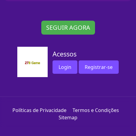
SEGUIR AGORA
Acessos
Login
Registrar-se
Políticas de Privacidade
Termos e Condições
Sitemap