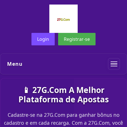
Login
Registrar-se
Menu
📱 27G.Com A Melhor
Plataforma de Apostas
Cadastre-se na 27G.Com para ganhar bônus no
cadastro e em cada recarga. Com a 27G.Com, você