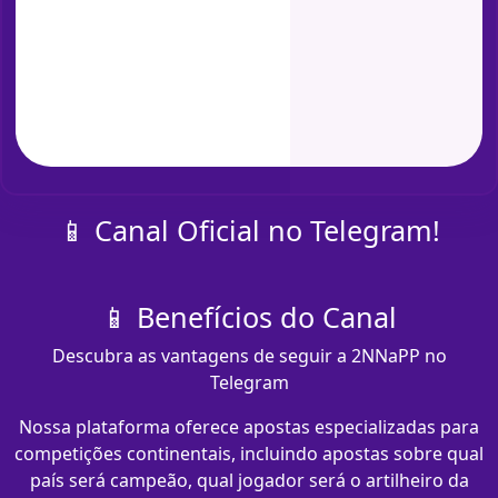
📱 Canal Oficial no Telegram!
📱 Benefícios do Canal
Descubra as vantagens de seguir a 2NNaPP no
Telegram
Nossa plataforma oferece apostas especializadas para
competições continentais, incluindo apostas sobre qual
país será campeão, qual jogador será o artilheiro da