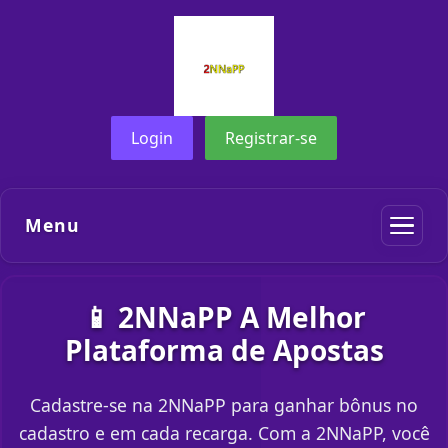
Login
Registrar-se
Menu
📱 2NNaPP A Melhor
Plataforma de Apostas
Cadastre-se na 2NNaPP para ganhar bônus no
cadastro e em cada recarga. Com a 2NNaPP, você