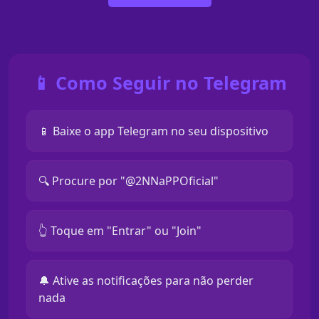
📱 Como Seguir no Telegram
📱 Baixe o app Telegram no seu dispositivo
🔍 Procure por "@2NNaPPOficial"
👆 Toque em "Entrar" ou "Join"
🔔 Ative as notificações para não perder
nada