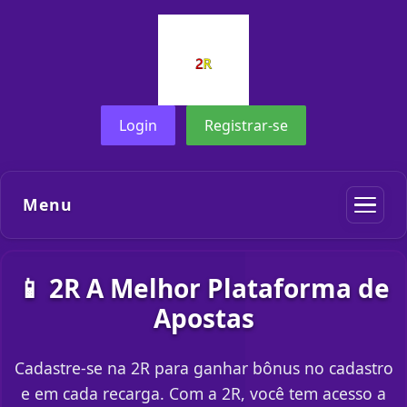
Login
Registrar-se
Menu
📱 2R A Melhor Plataforma de
Apostas
Cadastre-se na 2R para ganhar bônus no cadastro
e em cada recarga. Com a 2R, você tem acesso a