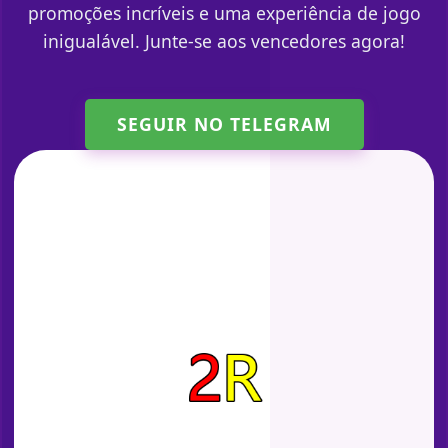
promoções incríveis e uma experiência de jogo
inigualável. Junte-se aos vencedores agora!
SEGUIR NO TELEGRAM