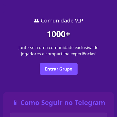
👥 Comunidade VIP
1000+
Junte-se a uma comunidade exclusiva de
jogadores e compartilhe experiências!
Entrar Grupo
📱 Como Seguir no Telegram