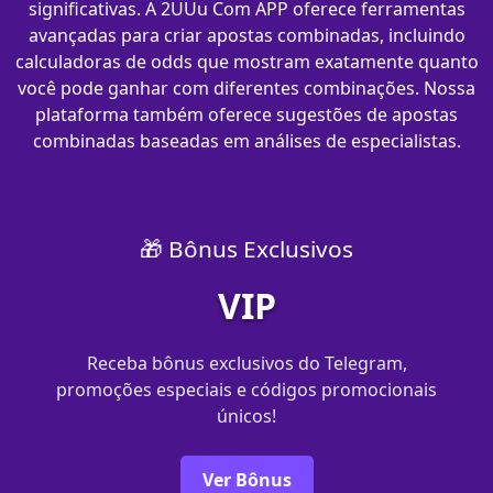
significativas. A 2UUu Com APP oferece ferramentas
avançadas para criar apostas combinadas, incluindo
calculadoras de odds que mostram exatamente quanto
você pode ganhar com diferentes combinações. Nossa
plataforma também oferece sugestões de apostas
combinadas baseadas em análises de especialistas.
🎁 Bônus Exclusivos
VIP
Receba bônus exclusivos do Telegram,
promoções especiais e códigos promocionais
únicos!
Ver Bônus