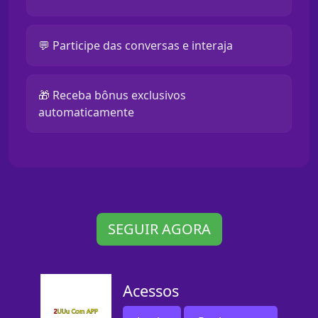
💬 Participe das conversas e interaja
🎁 Receba bônus exclusivos
automaticamente
SEGUIR AGORA
Acessos