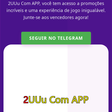
2UUu Com APP, você tem acesso a promoções
incríveis e uma experiência de jogo inigualável.
Junte-se aos vencedores agora!
SEGUIR NO TELEGRAM