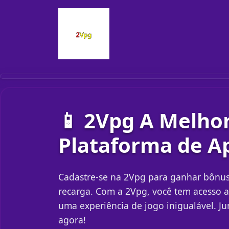
📱 2Vpg A Melho
Plataforma de A
Cadastre-se na 2Vpg para ganhar bônus
recarga. Com a 2Vpg, você tem acesso a
uma experiência de jogo inigualável. J
agora!