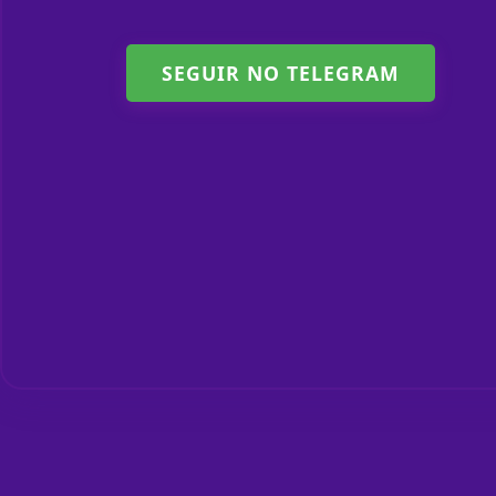
SEGUIR NO TELEGRAM