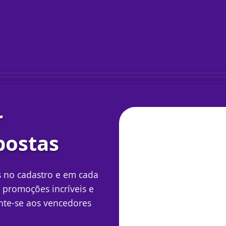
r
postas
 no cadastro e em cada
 promoções incríveis e
unte-se aos vencedores