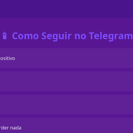
📱 Como Seguir no Telegram
ositivo
erder nada