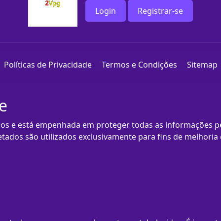
Login
Registrar-se
Políticas de Privacidade
Termos e Condições
Sitemap
de
rios e está empenhada em proteger todas as informações p
tados são utilizados exclusivamente para fins de melhoria