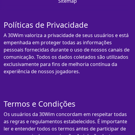
Sitemap
Políticas de Privacidade
A 30Wim valoriza a privacidade de seus usuários e está
empenhada em proteger todas as informações
pessoais fornecidas durante o uso de nossos canais de
comunicação. Todos os dados coletados são utilizados
exclusivamente para fins de melhoria contínua da
experiência de nossos jogadores.
Termos e Condições
Os usuários da 30Wim concordam em respeitar todas
as regras e regulamentos estabelecidos. É importante
ler e entender todos os termos antes de participar de