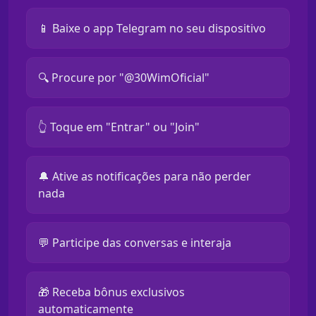
📱 Baixe o app Telegram no seu dispositivo
🔍 Procure por "@30WimOficial"
👆 Toque em "Entrar" ou "Join"
🔔 Ative as notificações para não perder
nada
💬 Participe das conversas e interaja
🎁 Receba bônus exclusivos
automaticamente