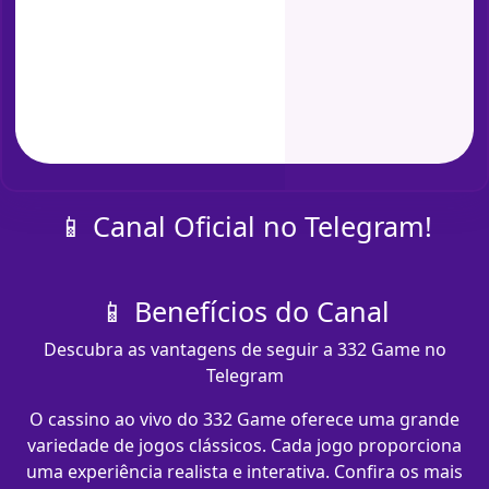
📱 Canal Oficial no Telegram!
📱 Benefícios do Canal
Descubra as vantagens de seguir a 332 Game no
Telegram
O cassino ao vivo do 332 Game oferece uma grande
variedade de jogos clássicos. Cada jogo proporciona
uma experiência realista e interativa. Confira os mais