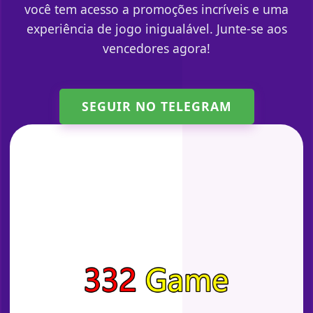
você tem acesso a promoções incríveis e uma
experiência de jogo inigualável. Junte-se aos
vencedores agora!
SEGUIR NO TELEGRAM