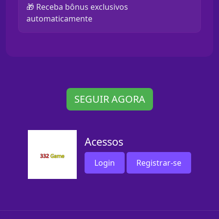
🎁 Receba bônus exclusivos
automaticamente
SEGUIR AGORA
Acessos
Login
Registrar-se