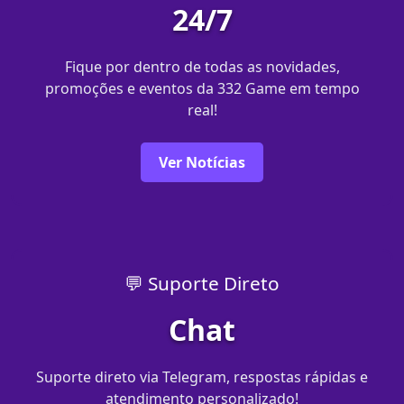
24/7
Fique por dentro de todas as novidades,
promoções e eventos da 332 Game em tempo
real!
Ver Notícias
💬 Suporte Direto
Chat
Suporte direto via Telegram, respostas rápidas e
atendimento personalizado!