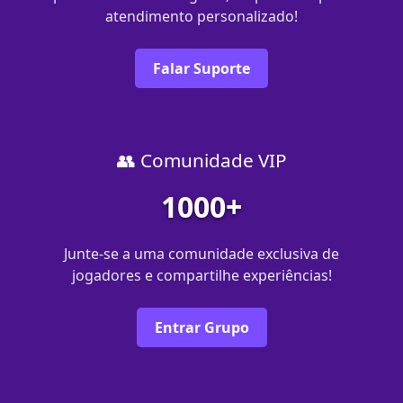
atendimento personalizado!
Falar Suporte
👥 Comunidade VIP
1000+
Junte-se a uma comunidade exclusiva de
jogadores e compartilhe experiências!
Entrar Grupo