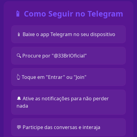
📱 Como Seguir no Telegram
📱 Baixe o app Telegram no seu dispositivo
🔍 Procure por "@33BrlOficial"
👆 Toque em "Entrar" ou "Join"
🔔 Ative as notificações para não perder
nada
💬 Participe das conversas e interaja