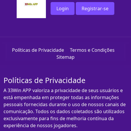
Login
Registrar-se
Políticas de Privacidade
Termos e Condições
Sitemap
Políticas de Privacidade
A 33Win APP valoriza a privacidade de seus usuários e
está empenhada em proteger todas as informações
pessoais fornecidas durante o uso de nossos canais de
comunicação. Todos os dados coletados são utilizados
exclusivamente para fins de melhoria contínua da
experiência de nossos jogadores.