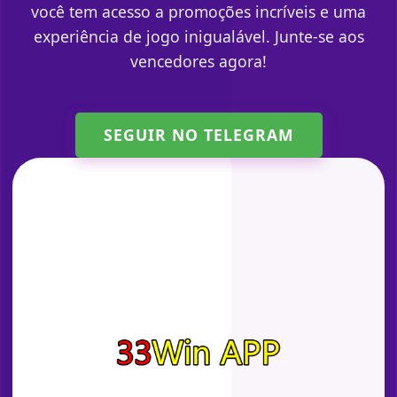
você tem acesso a promoções incríveis e uma
experiência de jogo inigualável. Junte-se aos
vencedores agora!
SEGUIR NO TELEGRAM