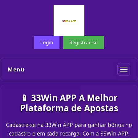
Login
Registrar-se
Menu
📱 33Win APP A Melhor
Plataforma de Apostas
Cadastre-se na 33Win APP para ganhar bônus no
cadastro e em cada recarga. Com a 33Win APP,