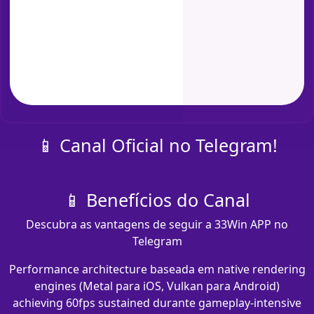
📱 Canal Oficial no Telegram!
📱 Benefícios do Canal
Descubra as vantagens de seguir a 33Win APP no
Telegram
Performance architecture baseada em native rendering
engines (Metal para iOS, Vulkan para Android)
achieving 60fps sustained durante gameplay-intensive