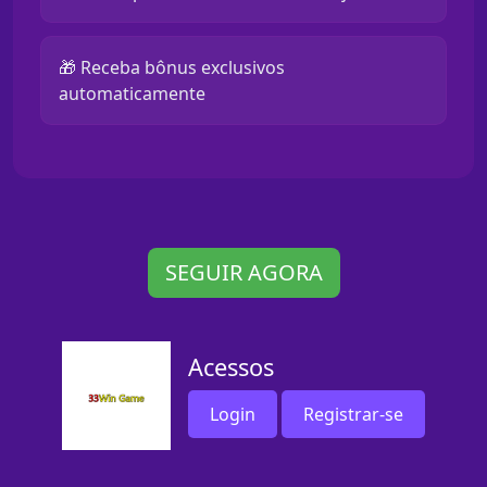
🎁 Receba bônus exclusivos
automaticamente
SEGUIR AGORA
Acessos
Login
Registrar-se