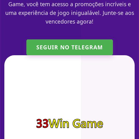
Game, você tem acesso a promoções incríveis e
uma experiência de jogo inigualável. Junte-se aos
vencedores agora!
SEGUIR NO TELEGRAM