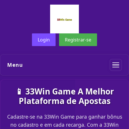
Login
Registrar-se
Menu
📱 33Win Game A Melhor
Plataforma de Apostas
Cadastre-se na 33Win Game para ganhar bônus
no cadastro e em cada recarga. Com a 33Win