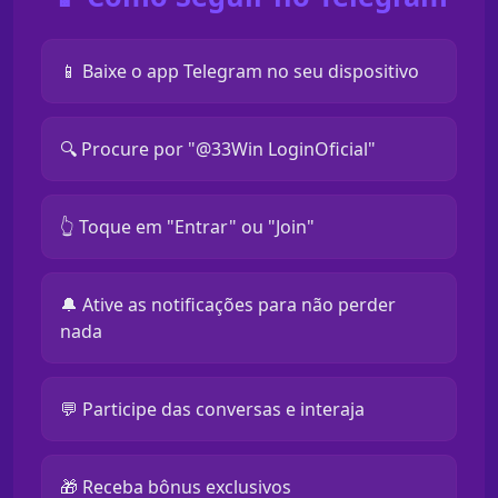
📱 Baixe o app Telegram no seu dispositivo
🔍 Procure por "@33Win LoginOficial"
👆 Toque em "Entrar" ou "Join"
🔔 Ative as notificações para não perder
nada
💬 Participe das conversas e interaja
🎁 Receba bônus exclusivos