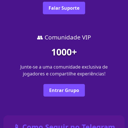
Falar Suporte
👥 Comunidade VIP
1000+
Junte-se a uma comunidade exclusiva de
jogadores e compartilhe experiências!
Entrar Grupo
📱 Como Seguir no Telegram