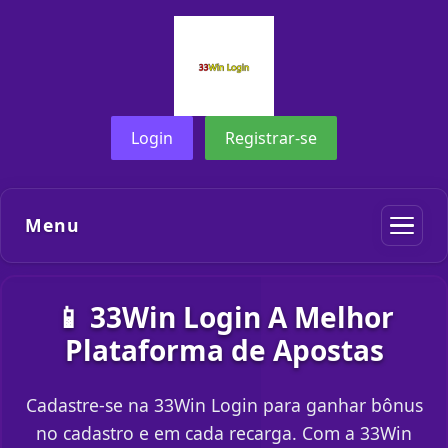
Login
Registrar-se
Menu
📱 33Win Login A Melhor
Plataforma de Apostas
Cadastre-se na 33Win Login para ganhar bônus
no cadastro e em cada recarga. Com a 33Win