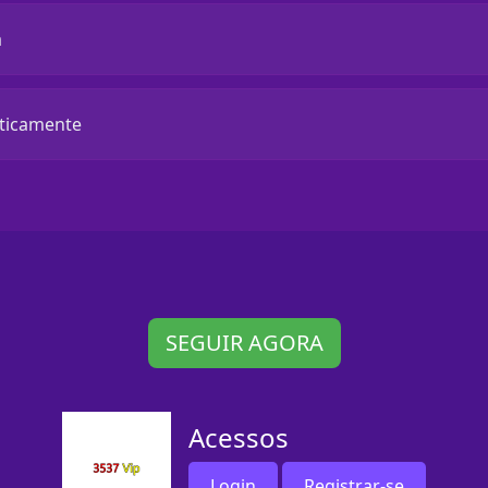
a
aticamente
SEGUIR AGORA
Acessos
Login
Registrar-se