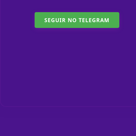
SEGUIR NO TELEGRAM