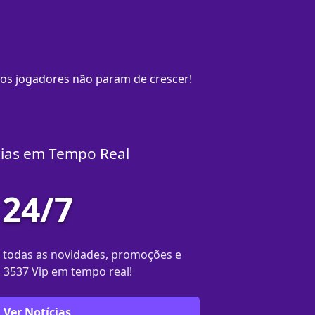
e os jogadores não param de crescer!
cias em Tempo Real
24/7
e todas as novidades, promoções e
 3537 Vip em tempo real!
Ver Notícias