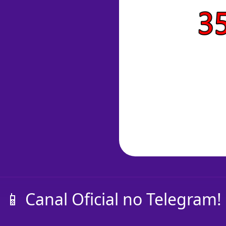
📱 Canal Oficial no Telegram!