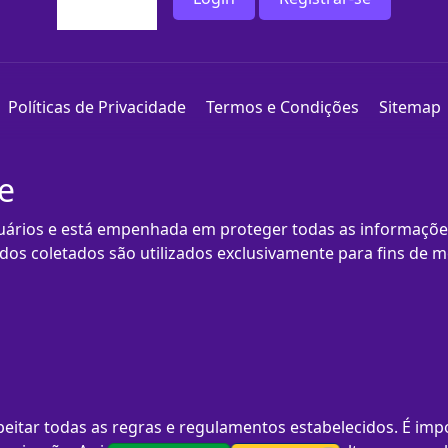
Políticas de Privacidade
Termos e Condições
Sitemap
de
usuários e está empenhada em proteger todas as informaçõe
os coletados são utilizados exclusivamente para fins de m
itar todas as regras e regulamentos estabelecidos. É imp