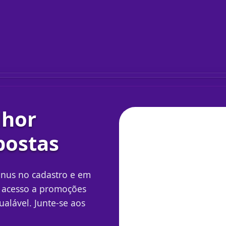
lhor
postas
ônus no cadastro e em
m acesso a promoções
ualável. Junte-se aos