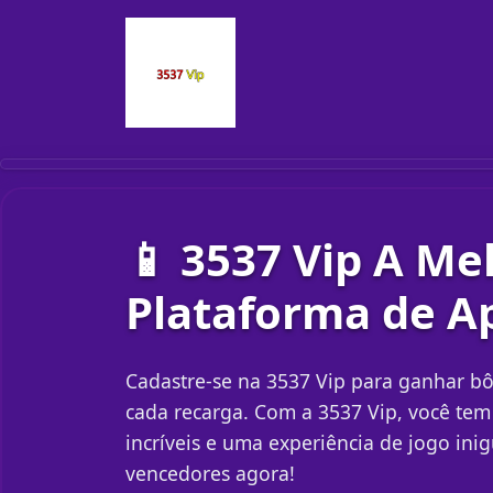
📱 3537 Vip A Me
Plataforma de A
Cadastre-se na 3537 Vip para ganhar b
cada recarga. Com a 3537 Vip, você te
incríveis e uma experiência de jogo inig
vencedores agora!