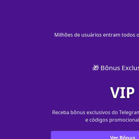
Milhões de usuários entram todos os
🎁 Bônus Exclu
VIP
Receba bônus exclusivos do Telegra
e códigos promocionai
Ver Bônus