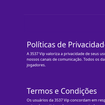
Políticas de Privacida
A 3537 Vip valoriza a privacidade de seus 
nossos canais de comunicação. Todos os dad
jogadores.
Termos e Condições
Os usuários da 3537 Vip concordam em respe