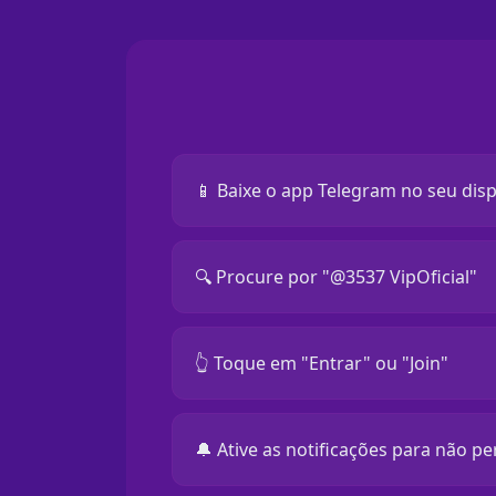
📱 Baixe o app Telegram no seu disp
🔍 Procure por "@3537 VipOficial"
👆 Toque em "Entrar" ou "Join"
🔔 Ative as notificações para não p