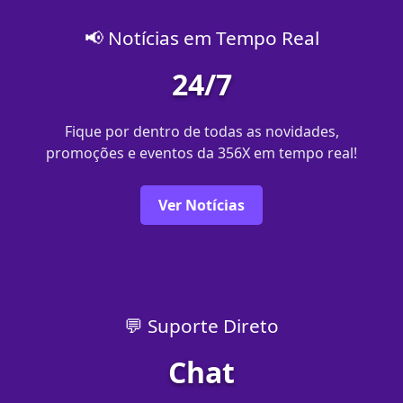
📢 Notícias em Tempo Real
24/7
Fique por dentro de todas as novidades,
promoções e eventos da 356X em tempo real!
Ver Notícias
💬 Suporte Direto
Chat