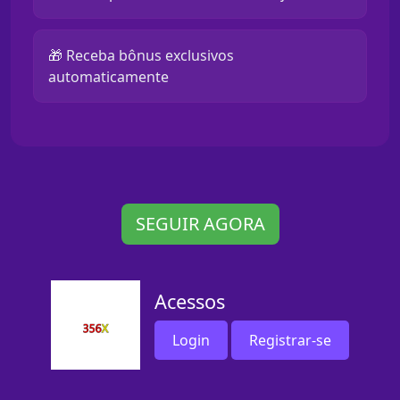
🎁 Receba bônus exclusivos
automaticamente
SEGUIR AGORA
Acessos
Login
Registrar-se