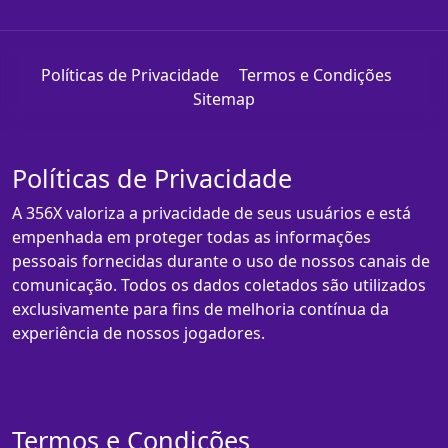
Políticas de Privacidade
Termos e Condições
Sitemap
Políticas de Privacidade
A 356X valoriza a privacidade de seus usuários e está
empenhada em proteger todas as informações
pessoais fornecidas durante o uso de nossos canais de
comunicação. Todos os dados coletados são utilizados
exclusivamente para fins de melhoria contínua da
experiência de nossos jogadores.
Termos e Condições