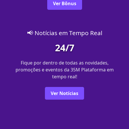
Ver Bônus
📢 Notícias em Tempo Real
24/7
Fique por dentro de todas as novidades,
promoções e eventos da 35M Plataforma em
tempo real!
Ver Notícias