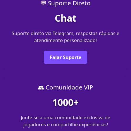
💬 Suporte Direto
Chat
Suporte direto via Telegram, respostas rápidas e
atendimento personalizado!
Falar Suporte
👥 Comunidade VIP
1000+
Junte-se a uma comunidade exclusiva de
jogadores e compartilhe experiências!