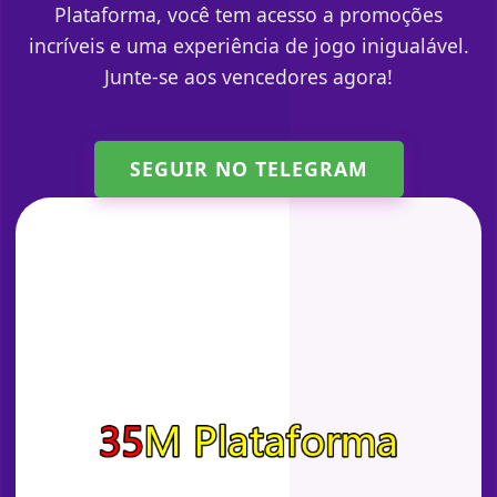
Plataforma, você tem acesso a promoções
incríveis e uma experiência de jogo inigualável.
Junte-se aos vencedores agora!
SEGUIR NO TELEGRAM