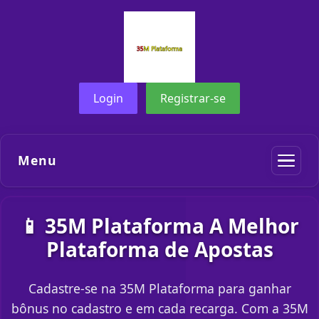
Login
Registrar-se
Menu
📱 35M Plataforma A Melhor
Plataforma de Apostas
Cadastre-se na 35M Plataforma para ganhar
bônus no cadastro e em cada recarga. Com a 35M