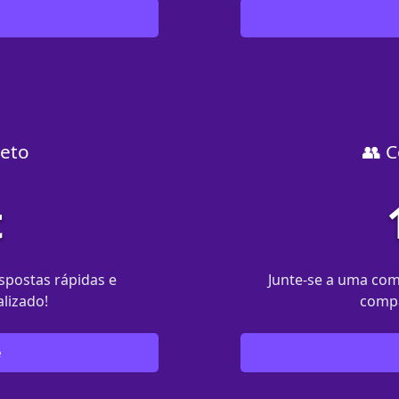
reto
👥 
t
espostas rápidas e
Junte-se a uma com
lizado!
compa
e