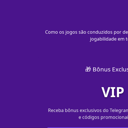
Como os jogos são conduzidos por de
jogabilidade em t
🎁 Bônus Exclu
VIP
Receba bônus exclusivos do Telegra
e códigos promocionai