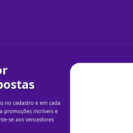
or
postas
s no cadastro e em cada
a promoções incríveis e
unte-se aos vencedores