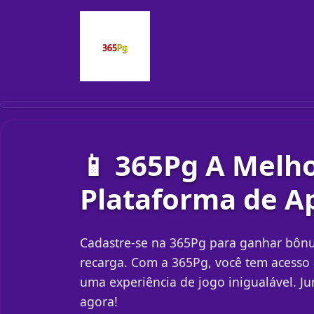
📱 365Pg A Melh
Plataforma de A
Cadastre-se na 365Pg para ganhar bônu
recarga. Com a 365Pg, você tem acesso 
uma experiência de jogo inigualável. J
agora!