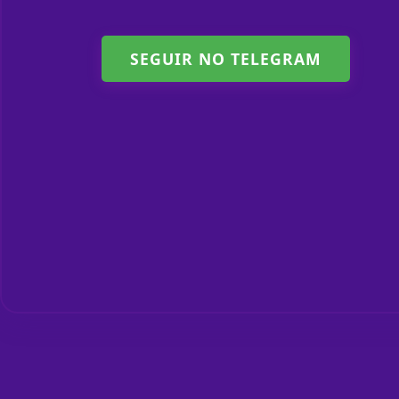
SEGUIR NO TELEGRAM