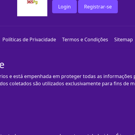
Login
Registrar-se
Políticas de Privacidade
Termos e Condições
Sitemap
de
ários e está empenhada em proteger todas as informações 
os coletados são utilizados exclusivamente para fins de m