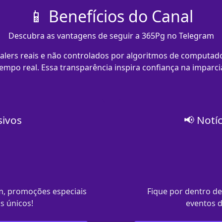
📱 Benefícios do Canal
Descubra as vantagens de seguir a 365Pg no Telegram
alers reais e não controlados por algoritmos de computad
empo real. Essa transparência inspira confiança na imparci
sivos
📢 Notí
m, promoções especiais
Fique por dentro d
s únicos!
eventos d