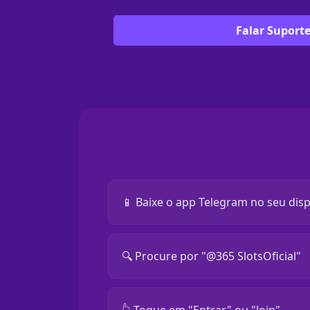
Falar Suport
📱 Baixe o app Telegram no seu disp
🔍 Procure por "@365 SlotsOficial"