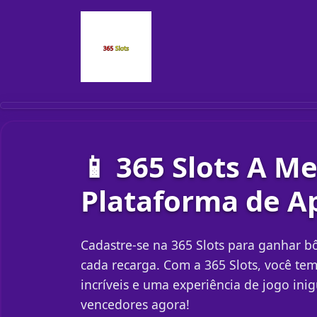
📱 365 Slots A M
Plataforma de A
Cadastre-se na 365 Slots para ganhar b
cada recarga. Com a 365 Slots, você te
incríveis e uma experiência de jogo inig
vencedores agora!