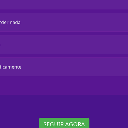
erder nada
a
aticamente
SEGUIR AGORA