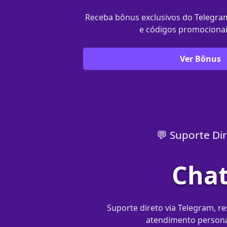
Receba bônus exclusivos do Telegra
e códigos promocionai
Ver Bônus
💬 Suporte Di
Cha
Suporte direto via Telegram, r
atendimento persona