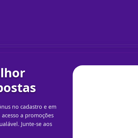
elhor
postas
ônus no cadastro e em
m acesso a promoções
ualável. Junte-se aos