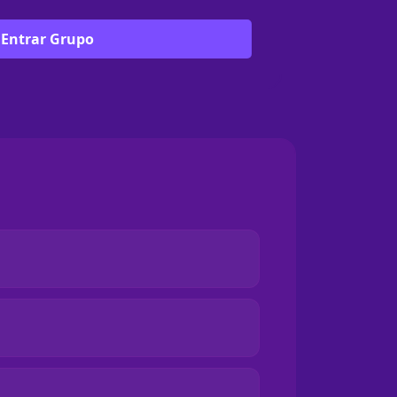
Entrar Grupo