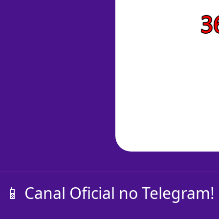
📱 Canal Oficial no Telegram!