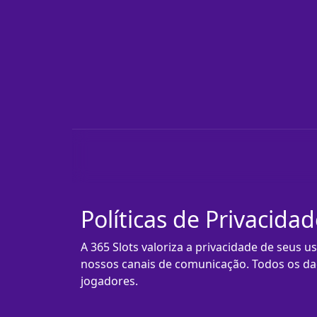
Políticas de Privacida
A 365 Slots valoriza a privacidade de seus
nossos canais de comunicação. Todos os dad
jogadores.