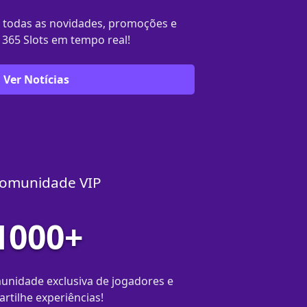
e todas as novidades, promoções e
 365 Slots em tempo real!
Ver Notícias
Comunidade VIP
1000+
unidade exclusiva de jogadores e
rtilhe experiências!