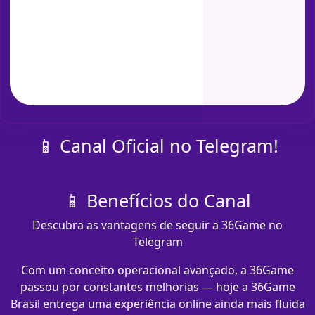
📱 Canal Oficial no Telegram!
📱 Benefícios do Canal
Descubra as vantagens de seguir a 36Game no
Telegram
Com um conceito operacional avançado, a 36Game
passou por constantes melhorias — hoje a 36Game
Brasil entrega uma experiência online ainda mais fluida