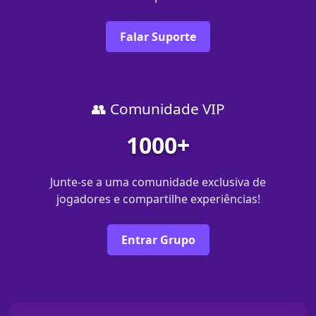
Falar Suporte
👥 Comunidade VIP
1000+
Junte-se a uma comunidade exclusiva de
jogadores e compartilhe experiências!
Entrar Grupo