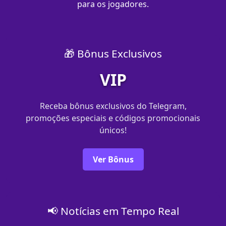
para os jogadores.
🎁 Bônus Exclusivos
VIP
Receba bônus exclusivos do Telegram,
promoções especiais e códigos promocionais
únicos!
Ver Bônus
📢 Notícias em Tempo Real