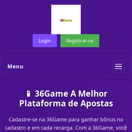
Login
Registrar-se
Menu
📱 36Game A Melhor
Plataforma de Apostas
Cadastre-se na 36Game para ganhar bônus no
cadastro e em cada recarga. Com a 36Game, você