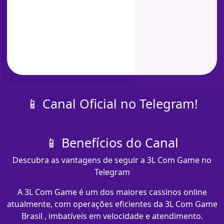
📱 Canal Oficial no Telegram!
📱 Benefícios do Canal
Descubra as vantagens de seguir a 3L Com Game no
Telegram
A 3L Com Game é um dos maiores cassinos online
atualmente, com operações eficientes da 3L Com Game
Brasil , imbatíveis em velocidade e atendimento.