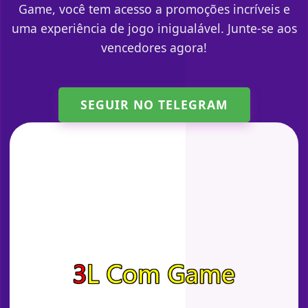
Game, você tem acesso a promoções incríveis e
uma experiência de jogo inigualável. Junte-se aos
vencedores agora!
SEGUIR NO TELEGRAM