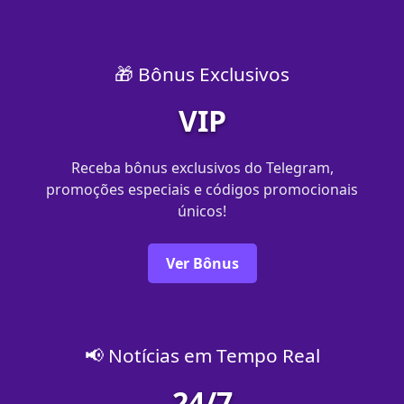
🎁 Bônus Exclusivos
VIP
Receba bônus exclusivos do Telegram,
promoções especiais e códigos promocionais
únicos!
Ver Bônus
📢 Notícias em Tempo Real
24/7