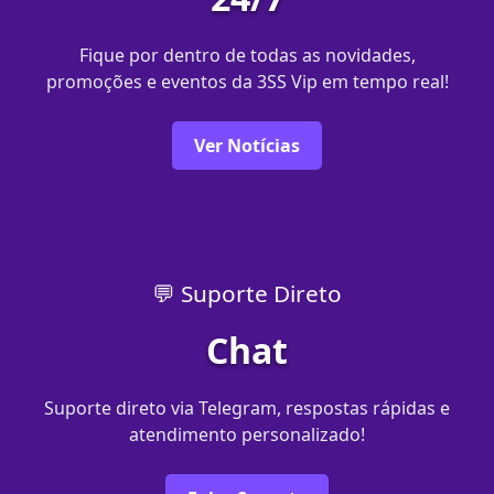
Fique por dentro de todas as novidades,
promoções e eventos da 3SS Vip em tempo real!
Ver Notícias
💬 Suporte Direto
Chat
Suporte direto via Telegram, respostas rápidas e
atendimento personalizado!