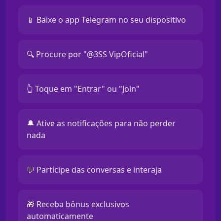
📱 Baixe o app Telegram no seu dispositivo
🔍 Procure por "@3SS VipOficial"
👆 Toque em "Entrar" ou "Join"
🔔 Ative as notificações para não perder
nada
💬 Participe das conversas e interaja
🎁 Receba bônus exclusivos
automaticamente