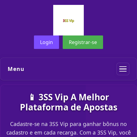
Login
Registrar-se
Menu
📱 3SS Vip A Melhor
Plataforma de Apostas
Cadastre-se na 3SS Vip para ganhar bônus no
cadastro e em cada recarga. Com a 3SS Vip, você