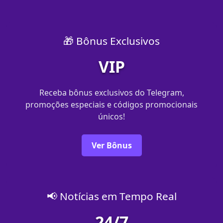
🎁 Bônus Exclusivos
VIP
Receba bônus exclusivos do Telegram,
promoções especiais e códigos promocionais
únicos!
Ver Bônus
📢 Notícias em Tempo Real
24/7