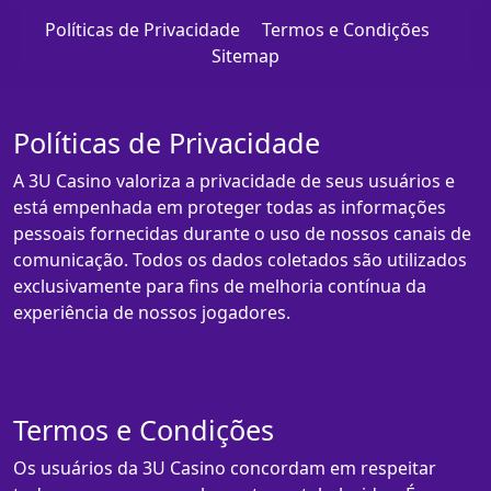
Políticas de Privacidade
Termos e Condições
Sitemap
Políticas de Privacidade
A 3U Casino valoriza a privacidade de seus usuários e
está empenhada em proteger todas as informações
pessoais fornecidas durante o uso de nossos canais de
comunicação. Todos os dados coletados são utilizados
exclusivamente para fins de melhoria contínua da
experiência de nossos jogadores.
Termos e Condições
Os usuários da 3U Casino concordam em respeitar