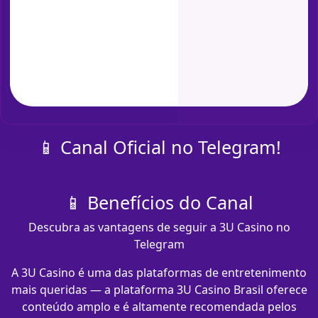
📱 Canal Oficial no Telegram!
📱 Benefícios do Canal
Descubra as vantagens de seguir a 3U Casino no
Telegram
A 3U Casino é uma das plataformas de entretenimento
mais queridas — a plataforma 3U Casino Brasil oferece
conteúdo amplo e é altamente recomendada pelos