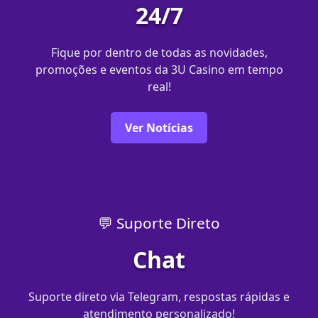
24/7
Fique por dentro de todas as novidades,
promoções e eventos da 3U Casino em tempo
real!
Ver Notícias
💬 Suporte Direto
Chat
Suporte direto via Telegram, respostas rápidas e
atendimento personalizado!