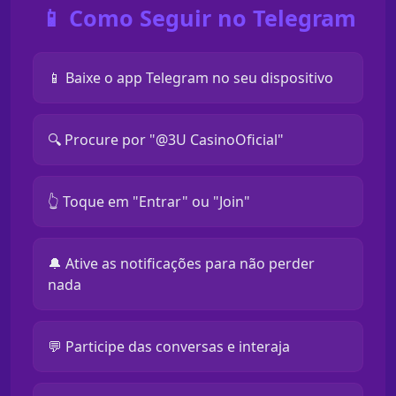
📱 Como Seguir no Telegram
📱 Baixe o app Telegram no seu dispositivo
🔍 Procure por "@3U CasinoOficial"
👆 Toque em "Entrar" ou "Join"
🔔 Ative as notificações para não perder
nada
💬 Participe das conversas e interaja