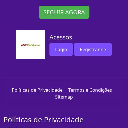
SEGUIR AGORA
Acessos
Login
Registrar-se
Políticas de Privacidade
Termos e Condições
Sitemap
Políticas de Privacidade