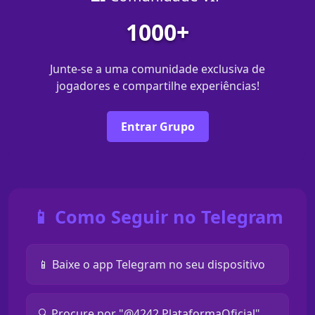
1000+
Junte-se a uma comunidade exclusiva de
jogadores e compartilhe experiências!
Entrar Grupo
📱 Como Seguir no Telegram
📱 Baixe o app Telegram no seu dispositivo
🔍 Procure por "@4242 PlataformaOficial"