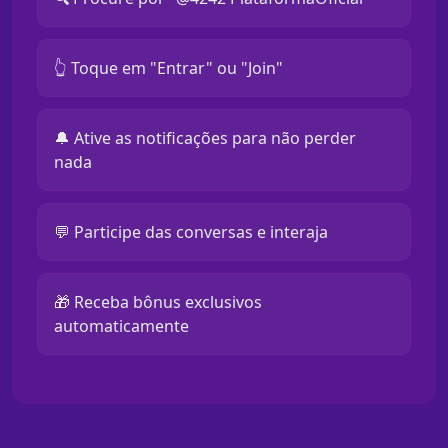
👆 Toque em "Entrar" ou "Join"
🔔 Ative as notificações para não perder
nada
💬 Participe das conversas e interaja
🎁 Receba bônus exclusivos
automaticamente