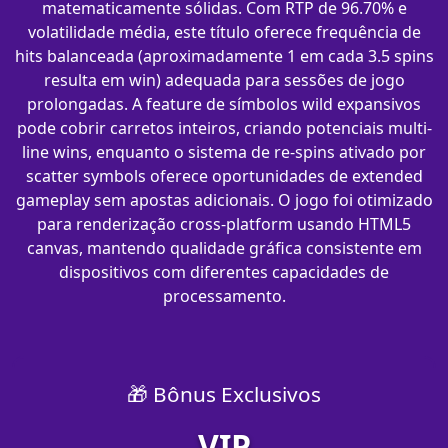
matematicamente sólidas. Com RTP de 96.70% e
volatilidade média, este título oferece frequência de
hits balanceada (aproximadamente 1 em cada 3.5 spins
resulta em win) adequada para sessões de jogo
prolongadas. A feature de símbolos wild expansivos
pode cobrir carretos inteiros, criando potenciais multi-
line wins, enquanto o sistema de re-spins ativado por
scatter symbols oferece oportunidades de extended
gameplay sem apostas adicionais. O jogo foi otimizado
para renderização cross-platform usando HTML5
canvas, mantendo qualidade gráfica consistente em
dispositivos com diferentes capacidades de
processamento.
🎁 Bônus Exclusivos
VIP