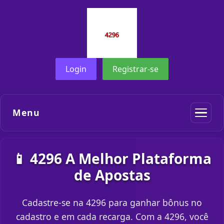
Login
Registrar-se
Menu
📱 4296 A Melhor Plataforma
de Apostas
Cadastre-se na 4296 para ganhar bônus no
cadastro e em cada recarga. Com a 4296, você