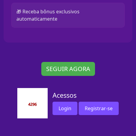
🎁 Receba bônus exclusivos
automaticamente
SEGUIR AGORA
Acessos
Login
Registrar-se