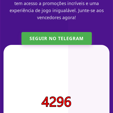
tem acesso a promoções incríveis e uma
experiência de jogo inigualável. Junte-se aos
vencedores agora!
SEGUIR NO TELEGRAM