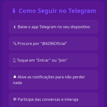
📱 Como Seguir no Telegram
📱 Baixe o app Telegram no seu dispositivo
🔍 Procure por "@4296Oficial"
👆 Toque em "Entrar" ou "Join"
🔔 Ative as notificações para não perder
nada
💬 Participe das conversas e interaja