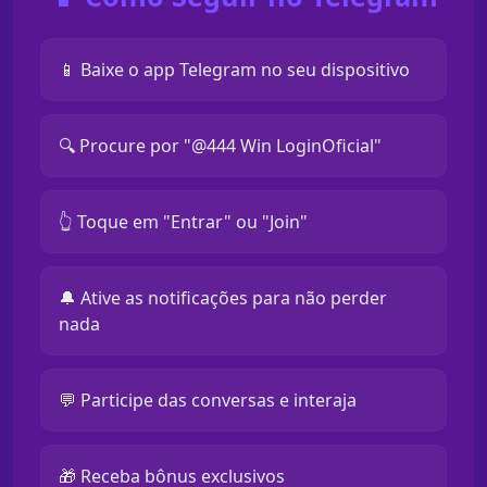
📱 Baixe o app Telegram no seu dispositivo
🔍 Procure por "@444 Win LoginOficial"
👆 Toque em "Entrar" ou "Join"
🔔 Ative as notificações para não perder
nada
💬 Participe das conversas e interaja
🎁 Receba bônus exclusivos