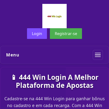
Login
Registrar-se
Menu
📱 444 Win Login A Melhor
Plataforma de Apostas
Cadastre-se na 444 Win Login para ganhar bônus
no cadastro e em cada recarga. Com a 444 Win