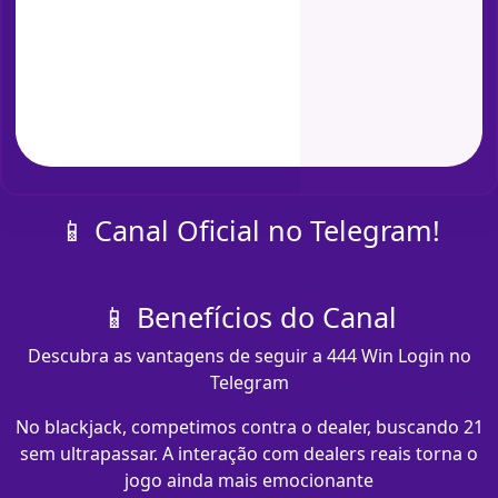
📱 Canal Oficial no Telegram!
📱 Benefícios do Canal
Descubra as vantagens de seguir a 444 Win Login no
Telegram
No blackjack, competimos contra o dealer, buscando 21
sem ultrapassar. A interação com dealers reais torna o
jogo ainda mais emocionante