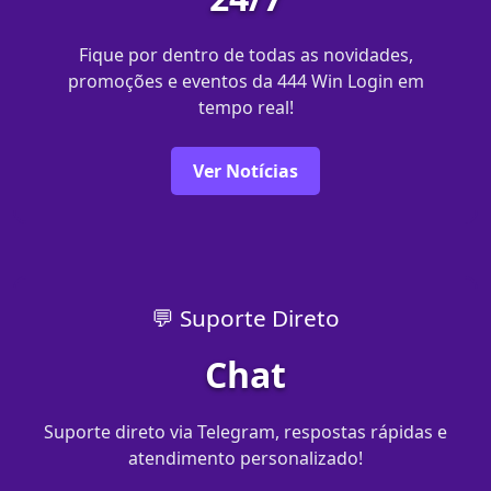
Fique por dentro de todas as novidades,
promoções e eventos da 444 Win Login em
tempo real!
Ver Notícias
💬 Suporte Direto
Chat
Suporte direto via Telegram, respostas rápidas e
atendimento personalizado!