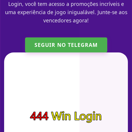
Login, você tem acesso a promoções incríveis e
uma experiência de jogo inigualável. Junte-se aos
vencedores agora!
SEGUIR NO TELEGRAM