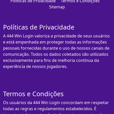
Políticas de Privacidade
Termos e Condições
Sitemap
Políticas de Privacidade
A 444 Win Login valoriza a privacidade de seus usuários
e está empenhada em proteger todas as informações
pessoais fornecidas durante o uso de nossos canais de
comunicação. Todos os dados coletados são utilizados
exclusivamente para fins de melhoria contínua da
experiência de nossos jogadores.
Termos e Condições
Os usuários da 444 Win Login concordam em respeitar
todas as regras e regulamentos estabelecidos. É