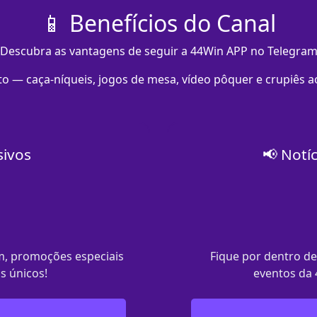
📱 Benefícios do Canal
Descubra as vantagens de seguir a 44Win APP no Telegra
 — caça-níqueis, jogos de mesa, vídeo pôquer e crupiês ao 
sivos
📢 Notí
m, promoções especiais
Fique por dentro d
s únicos!
eventos da 