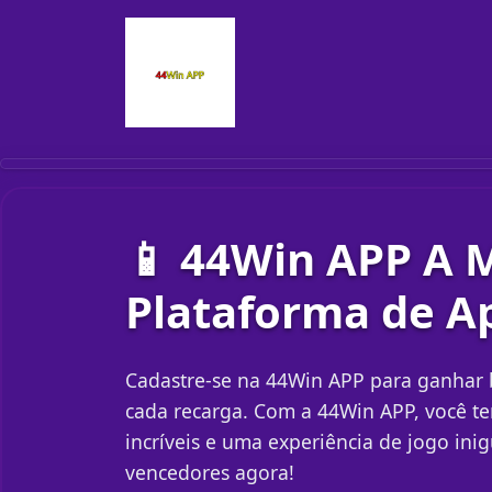
📱 44Win APP A 
Plataforma de A
Cadastre-se na 44Win APP para ganhar 
cada recarga. Com a 44Win APP, você t
incríveis e uma experiência de jogo inig
vencedores agora!