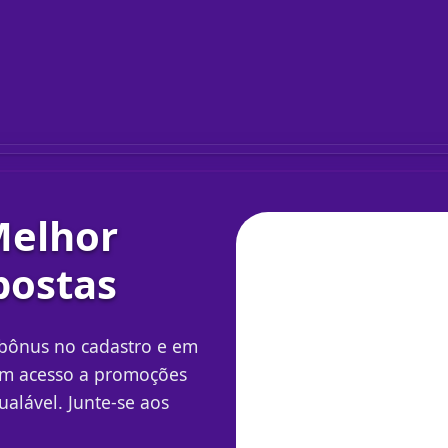
Melhor
postas
bônus no cadastro e em
em acesso a promoções
ualável. Junte-se aos