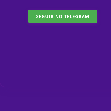
SEGUIR NO TELEGRAM