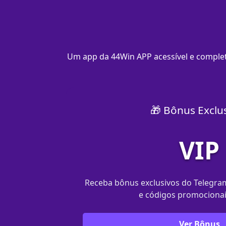
Um app da 44Win APP acessível e completo
🎁 Bônus Exclu
VIP
Receba bônus exclusivos do Telegra
e códigos promocionai
Ver Bônus